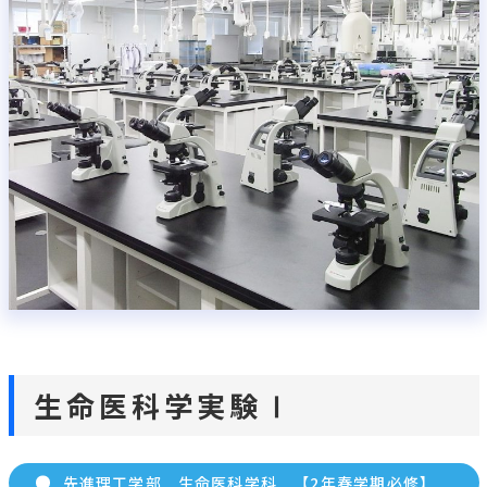
Contents
1.
生物学実験
2.
生命化学実験
3.
解剖・組織学実習
4.
生命医科学実験Ⅰ
5.
生命医科学実験Ⅱ
6.
生命医科学実験Ⅲ
7.
電気・情報生命工学実験Ａ
8.
電気・情報生命工学実験Ｂ
9.
電気・情報生命工学実験Ｃ
生物学実験