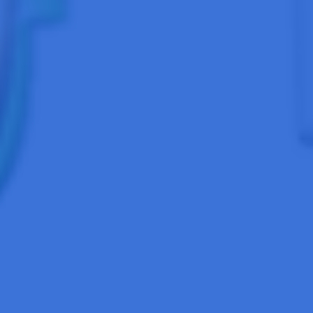
近年、観察機器や実験手法の急速な発達により、細
胞や遺伝子レベルでの解析は着実に進歩してきてい
ます。生命科学の基本である顕微鏡観察、遺伝子増
幅、DNA解析といった実験を通じて、未解明の多い
問題解決に必要な教養と資質を身に着けます。