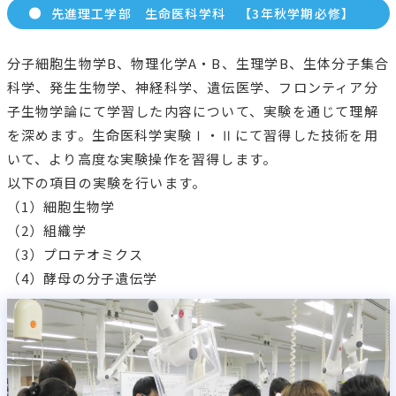
先進理工学部 生命医科学科 【2年春学期必修】
分子細胞生物学A、物理化学A・B、生理学Aにおいて学習す