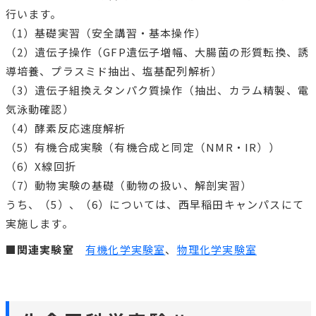
バイオテクノロジーの基本技術である遺伝子組換え実験や
DNAの増幅実験を通して、バイオ技術の一端を経験すると
ともに、遺伝子や遺伝子組換え操作についての正しい理解
とその役割を確認します。一方で、生物学の基礎的な素養
や幅広い知識を養うために、マウスの解剖実験、および顕
微鏡を用いた組織標本の観察により、マクロ・ミクロレベ
ルでの生体の形態観察を行います。
※2023年度は実験内容が刷新される予定です
生命化学実験
先進理工学部 化学・生命化学科 【2年秋学期必
修】
実践的な生命化学実験を行うことにより、生命化学実験に