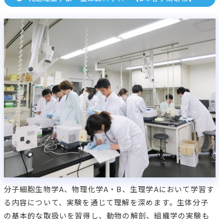
基幹理工学部・創造理工学部・先進理工学部 指定学
科 【3年春学期必修(夏季集中)】