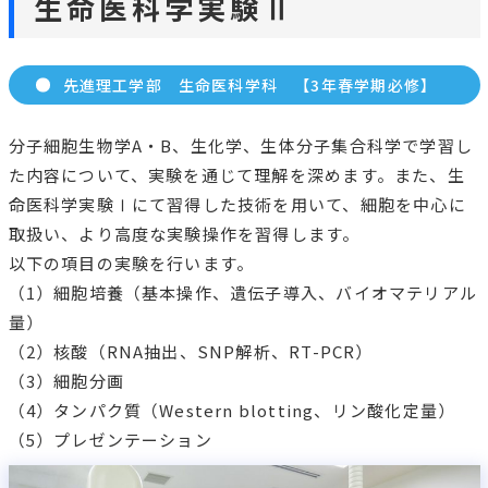
おける基礎知識、基本操作、および実験器具・装置の取り
扱いから、高度な実験操作までを習得します。実験では、
（1）遺伝子操作実験、（2）タンパク質化学に関する実
習、（3）細胞生物学実習、の3項目を行い、分子生物学、
生化学、分子細胞生物学などを通じて生命の成り立ちの基
礎を理解します。
解剖・組織学実習
先進理工学部 生命医科学科 【1年秋学期必修】
生物（主にヒト・マウス）の構造を学習し、構造に基づく
機能への理解を深めます。実習では、光学顕微鏡を用い
て、組織標本を学生自らが観察・記録します。